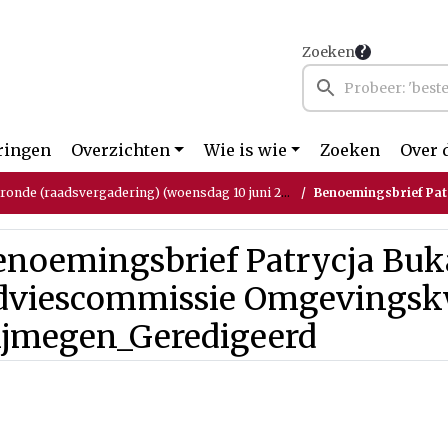
Zoeken
ringen
Overzichten
Wie is wie
Zoeken
Over 
tronde (raadsvergadering) (woensdag 10 juni 2026)
Benoemingsbrief Patrycja Bukarowic
enoemingsbrief Patrycja Buk
dviescommissie Omgevingskw
ijmegen_Geredigeerd