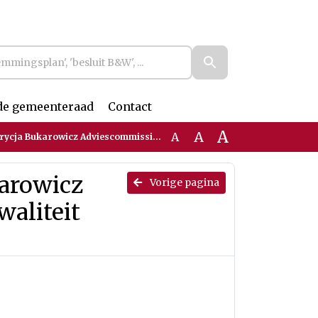
de gemeenteraad
Contact
A
A
A
z Adviescommissie Omgevingskwaliteit Nijmegen_Geredigeerd
arowicz
Vorige pagina
aliteit