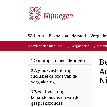
Ga naar de inhoud van deze pagina
Ga naar het zoeken
Ga naar het menu
Welkom
Bezoek aan de raad
Vergade
U bevindt zich hier:
Home
Vergaderingen
Beslui
B
1 Opening en mededelingen
A
2 Agendavaststelling
inclusief de orde van de
N
vergadering
3 Besluitvorming
behandeladviezen van de
gespreksrondes