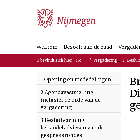
Ga naar de inhoud van deze pagina
Ga naar het zoeken
Ga naar het menu
Welkom
Bezoek aan de raad
Vergade
U bevindt zich hier:
Home
Vergaderingen
Beslui
Br
1 Opening en mededelingen
D
2 Agendavaststelling
inclusief de orde van de
g
vergadering
3 Besluitvorming
behandeladviezen van de
gespreksrondes