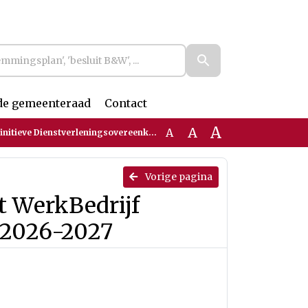
de gemeenteraad
Contact
A
A
A
ningsovereenkomst WerkBedrijf gemeenten Rijk van Nijmegen 2026-2027
Vorige pagina
 WerkBedrijf
 2026-2027