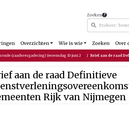
Zoeken
ringen
Overzichten
Wie is wie
Zoeken
Over 
tronde (raadsvergadering) (woensdag 10 juni 2026)
Brief aan de raad Definitieve Dienstverle
ief aan de raad Definitieve
ienstverleningsovereenkomst
emeenten Rijk van Nijmegen