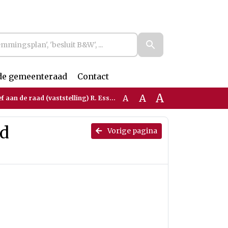
de gemeenteraad
Contact
A
A
A
ef aan de raad (vaststelling) R. Essers
ad
Vorige pagina