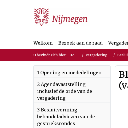
Ga naar de inhoud van deze pagina
Ga naar het zoeken
Ga naar het menu
Welkom
Bezoek aan de raad
Vergade
U bevindt zich hier:
Home
Vergaderingen
Beslui
B1
1 Opening en mededelingen
(v
2 Agendavaststelling
inclusief de orde van de
vergadering
3 Besluitvorming
behandeladviezen van de
gespreksrondes