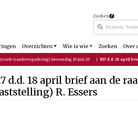
Zoeken
ringen
Overzichten
Wie is wie
Zoeken
Over 
tronde (raadsvergadering) (woensdag 10 juni 2026)
B17 d.d. 18 april bri
7 d.d. 18 april brief aan de ra
aststelling) R. Essers