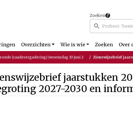
Zoeken
ringen
Overzichten
Wie is wie
Zoeken
Over 
tronde (raadsvergadering) (woensdag 10 juni 2026)
Zienswijzebrief jaarstukken 20
ienswijzebrief jaarstukken 
egroting 2027-2030 en inform