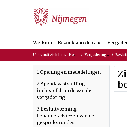
Ga naar de inhoud van deze pagina
Ga naar het zoeken
Ga naar het menu
Welkom
Bezoek aan de raad
Vergade
U bevindt zich hier:
Home
Vergaderingen
Beslui
Z
1 Opening en mededelingen
b
2 Agendavaststelling
inclusief de orde van de
vergadering
3 Besluitvorming
behandeladviezen van de
gespreksrondes