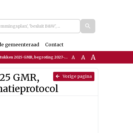
de gemeenteraad
Contact
A
A
A
25 GMR, begroting 2027-2030 en informatieprotocol
2025 GMR,
Vorige pagina
atieprotocol