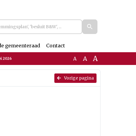
de gemeenteraad
Contact
A
A
A
ei 2026
Vorige pagina