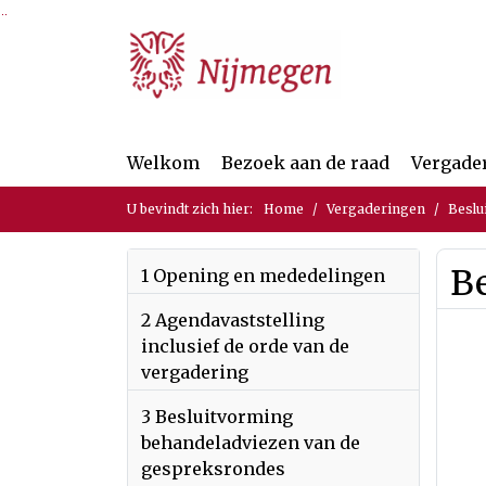
Ga naar de inhoud van deze pagina
Ga naar het zoeken
Ga naar het menu
Welkom
Bezoek aan de raad
Vergade
U bevindt zich hier:
Home
Vergaderingen
Beslu
Be
1 Opening en mededelingen
2 Agendavaststelling
inclusief de orde van de
vergadering
3 Besluitvorming
behandeladviezen van de
gespreksrondes