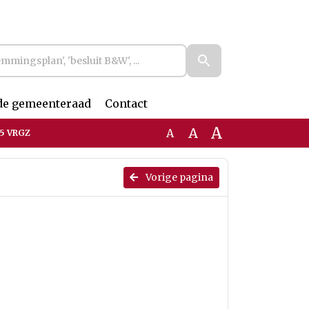
de gemeenteraad
Contact
A
A
A
25 VRGZ
Vorige pagina