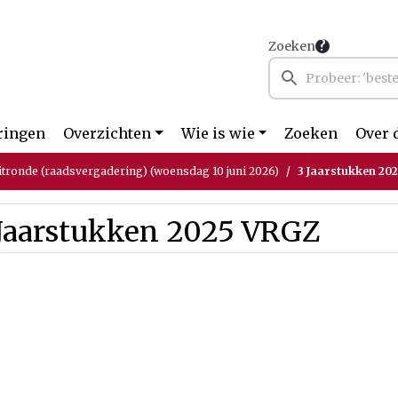
Zoeken
ringen
Overzichten
Wie is wie
Zoeken
Over 
itronde (raadsvergadering) (woensdag 10 juni 2026)
3 Jaarstukken 20
 Jaarstukken 2025 VRGZ