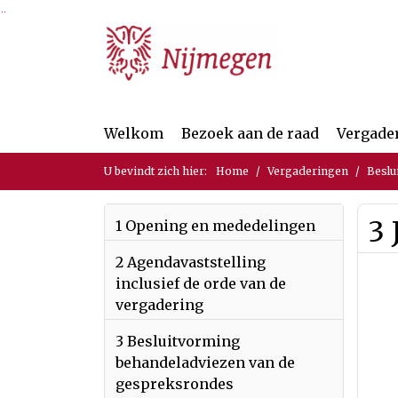
Ga naar de inhoud van deze pagina
Ga naar het zoeken
Ga naar het menu
Welkom
Bezoek aan de raad
Vergade
U bevindt zich hier:
Home
Vergaderingen
Beslu
3
1 Opening en mededelingen
2 Agendavaststelling
inclusief de orde van de
vergadering
3 Besluitvorming
behandeladviezen van de
gespreksrondes