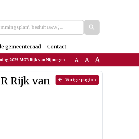
de gemeenteraad
Contact
A
A
A
ing 2025 MGR Rijk van Nijmegen
R Rijk van
Vorige pagina