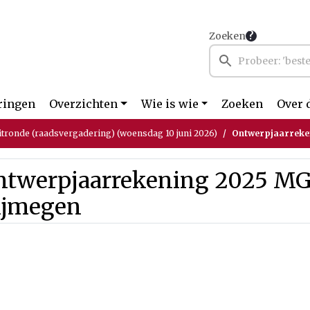
Zoeken
ringen
Overzichten
Wie is wie
Zoeken
Over 
itronde (raadsvergadering) (woensdag 10 juni 2026)
Ontwerpjaarreken
ntwerpjaarrekening 2025 MG
ijmegen