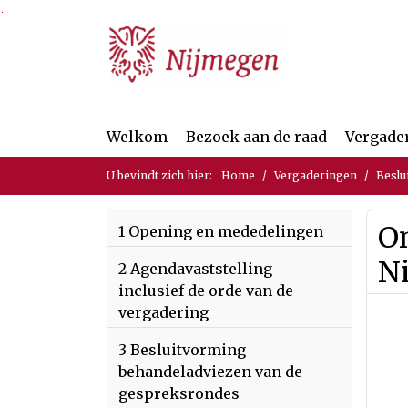
Ga naar de inhoud van deze pagina
Ga naar het zoeken
Ga naar het menu
Welkom
Bezoek aan de raad
Vergade
U bevindt zich hier:
Home
Vergaderingen
Beslu
O
1 Opening en mededelingen
N
2 Agendavaststelling
inclusief de orde van de
vergadering
3 Besluitvorming
behandeladviezen van de
gespreksrondes