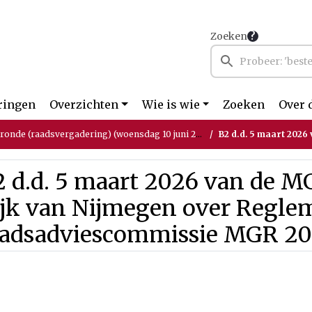
Zoeken
ringen
Overzichten
Wie is wie
Zoeken
Over 
tronde (raadsvergadering) (woensdag 10 juni 2026)
B2 d.d. 5 maart 2026 van de MGR Regio Rijk
2 d.d. 5 maart 2026 van de M
ijk van Nijmegen over Regle
aadsadviescommissie MGR 2