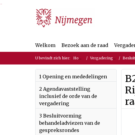
Ga naar de inhoud van deze pagina
Ga naar het zoeken
Ga naar het menu
Welkom
Bezoek aan de raad
Vergade
U bevindt zich hier:
Home
Vergaderingen
Beslui
B
1 Opening en mededelingen
R
2 Agendavaststelling
inclusief de orde van de
r
vergadering
3 Besluitvorming
behandeladviezen van de
gespreksrondes