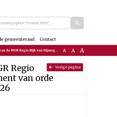
de gemeenteraad
Contact
A
A
A
 van Nijmegen over Reglement van orde raadsadviescommissie MGR 2026
GR Regio
Vorige pagina
ment van orde
026