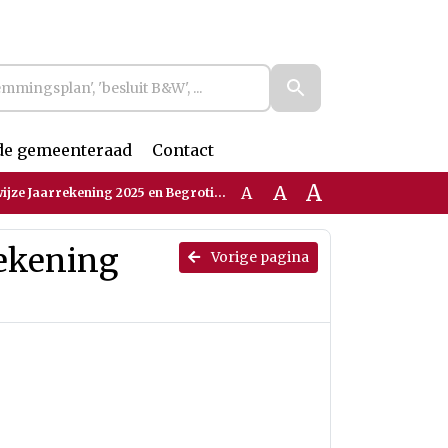
de gemeenteraad
Contact
A
A
A
e Jaarrekening 2025 en Begroting 2027
rekening
Vorige pagina