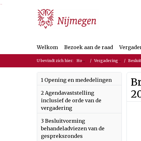
Ga naar de inhoud van deze pagina
Ga naar het zoeken
Ga naar het menu
Welkom
Bezoek aan de raad
Vergade
U bevindt zich hier:
Home
Vergaderingen
Beslui
Br
1 Opening en mededelingen
2
2 Agendavaststelling
inclusief de orde van de
vergadering
3 Besluitvorming
behandeladviezen van de
gespreksrondes