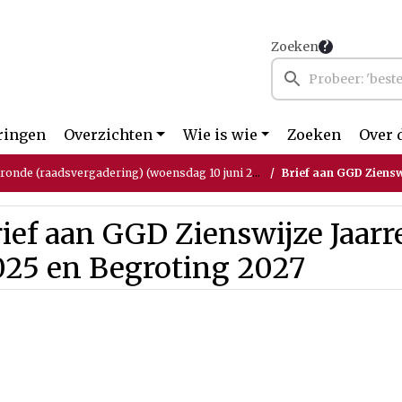
Zoeken
ringen
Overzichten
Wie is wie
Zoeken
Over 
tronde (raadsvergadering) (woensdag 10 juni 2026)
Brief aan GGD Zienswijz
ief aan GGD Zienswijze Jaar
025 en Begroting 2027