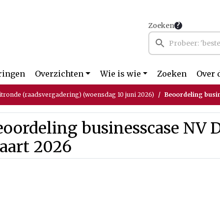
Zoeken
ringen
Overzichten
Wie is wie
Zoeken
Over 
itronde (raadsvergadering) (woensdag 10 juni 2026)
Beoordeling busi
oordeling businesscase NV D
aart 2026