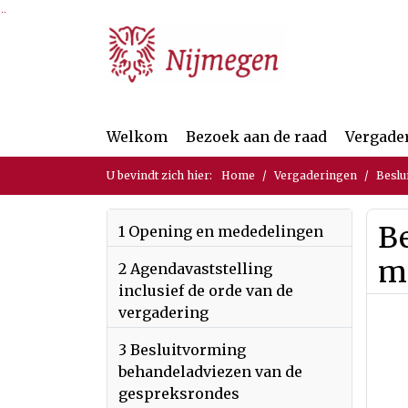
Ga naar de inhoud van deze pagina
Ga naar het zoeken
Ga naar het menu
Welkom
Bezoek aan de raad
Vergade
U bevindt zich hier:
Home
Vergaderingen
Beslu
Be
1 Opening en mededelingen
m
2 Agendavaststelling
inclusief de orde van de
vergadering
3 Besluitvorming
behandeladviezen van de
gespreksrondes