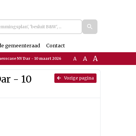
de gemeenteraad
Contact
A
A
A
nesscase NV Dar - 10 maart 2026
ar - 10
Vorige pagina