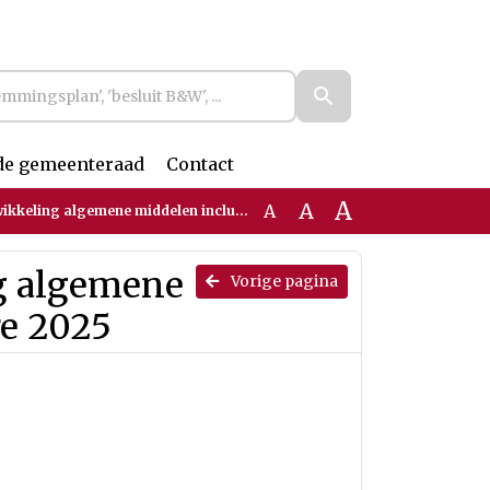
de gemeenteraad
Contact
A
A
A
 algemene middelen inclusief meicirculaire 2025
ng algemene
Vorige pagina
re 2025