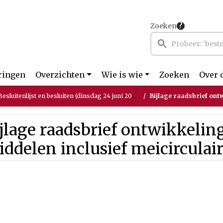
Zoeken
ringen
Overzichten
Wie is wie
Zoeken
Over 
sluitenlijst en besluiten (dinsdag 24 juni 2025)
Bijlage raadsbrief ontwikkeling
jlage raadsbrief ontwikkeli
ddelen inclusief meicirculai