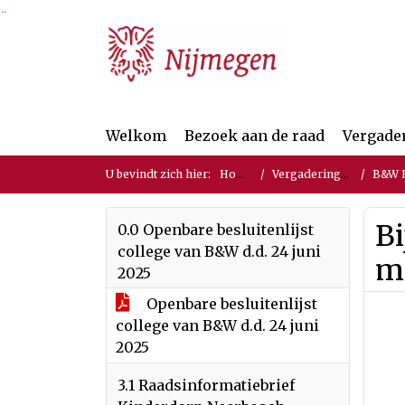
Ga naar de inhoud van deze pagina
Ga naar het zoeken
Ga naar het menu
Welkom
Bezoek aan de raad
Vergade
U bevindt zich hier:
Home
Vergaderingen
B&W Be
Bi
0.0 Openbare besluitenlijst
college van B&W d.d. 24 juni
mi
2025
Openbare besluitenlijst
college van B&W d.d. 24 juni
2025
3.1 Raadsinformatiebrief