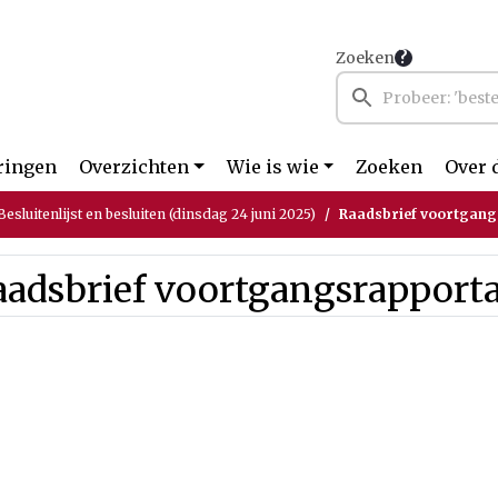
Zoeken
ringen
Overzichten
Wie is wie
Zoeken
Over 
esluitenlijst en besluiten (dinsdag 24 juni 2025)
Raadsbrief voortgan
aadsbrief voortgangsrapport