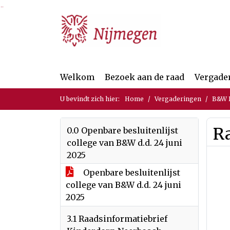
Ga naar de inhoud van deze pagina
Ga naar het zoeken
Ga naar het menu
Welkom
Bezoek aan de raad
Vergade
U bevindt zich hier:
Home
Vergaderingen
B&W B
R
0.0 Openbare besluitenlijst
college van B&W d.d. 24 juni
2025
Openbare besluitenlijst
college van B&W d.d. 24 juni
2025
3.1 Raadsinformatiebrief