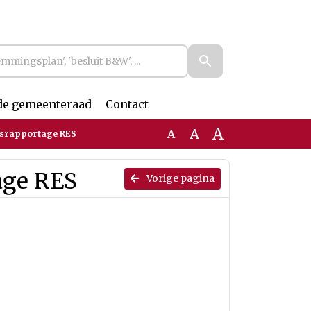
de gemeenteraad
Contact
A
A
A
gsrapportage RES
age RES
Vorige pagina