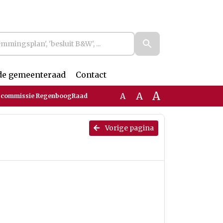
de gemeenteraad
Contact
A
A
A
iescommissie RegenboogRaad
Vorige pagina