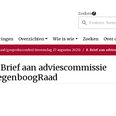
Zoeken
ringen
Overzichten
Wie is wie
Zoeken
Over 
aal (gespreksrondes) (woensdag 27 augustus 2025)
8. Brief aan adv
 Brief aan adviescommissie
egenboogRaad