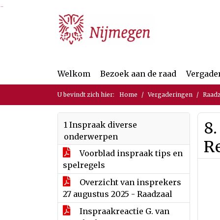
Ga naar de inhoud van deze pagina
Ga naar het zoeken
Ga naar het menu
Welkom
Bezoek aan de raad
Vergade
U bevindt zich hier:
Home
Vergaderingen
Raadz
8.
1 Inspraak diverse
onderwerpen
R
Voorblad inspraak tips en
spelregels
Overzicht van insprekers
27 augustus 2025 - Raadzaal
Inspraakreactie G. van