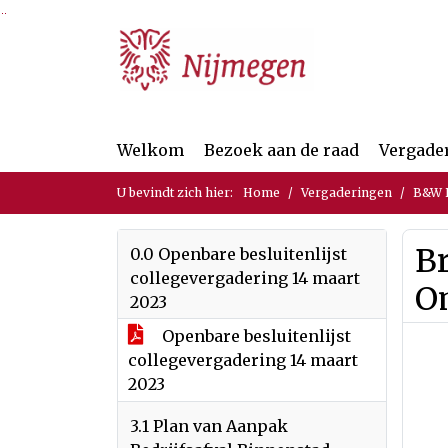
Ga naar de inhoud van deze pagina
Ga naar het zoeken
Ga naar het menu
Welkom
Bezoek aan de raad
Vergade
U bevindt zich hier:
Home
Vergaderingen
B&W B
Br
0.0 Openbare besluitenlijst
collegevergadering 14 maart
O
2023
Openbare besluitenlijst
collegevergadering 14 maart
2023
3.1 Plan van Aanpak