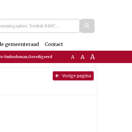
de gemeenteraad
Contact
A
A
A
nale Ombudsman_Geredigeerd
Vorige pagina