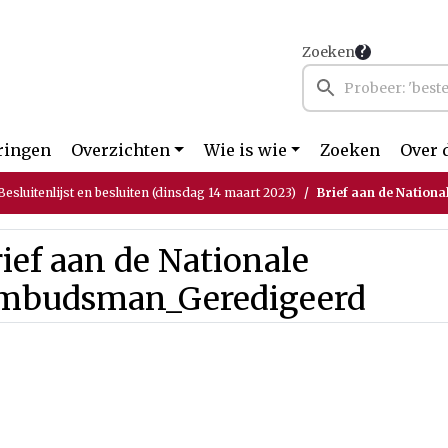
Zoeken
ringen
Overzichten
Wie is wie
Zoeken
Over 
esluitenlijst en besluiten (dinsdag 14 maart 2023)
Brief aan de Natio
ief aan de Nationale
mbudsman_Geredigeerd