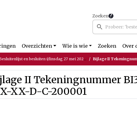
Zoeken
ringen
Overzichten
Wie is wie
Zoeken
Over 
sluitenlijst en besluiten (dinsdag 27 mei 2025)
Bijlage II Tekeningnu
ijlage II Tekeningnummer B
X-XX-D-C-200001