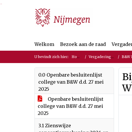
Ga naar de inhoud van deze pagina
Ga naar het zoeken
Ga naar het menu
Welkom
Bezoek aan de raad
Vergade
U bevindt zich hier:
Home
Vergaderingen
B&W Be
B
0.0 Openbare besluitenlijst
college van B&W d.d. 27 mei
W
2025
Openbare besluitenlijst
college van B&W d.d. 27 mei
2025
3.1 Zienswijze