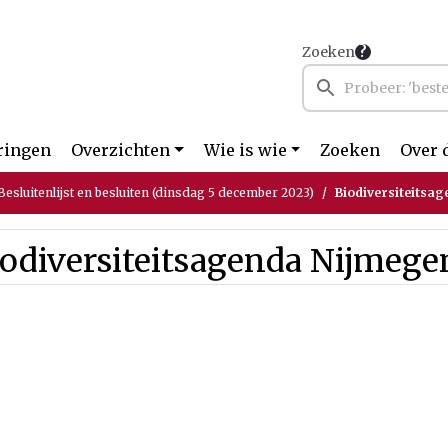
Zoeken
ringen
Overzichten
Wie is wie
Zoeken
Over 
esluitenlijst en besluiten (dinsdag 5 december 2023)
Biodiversiteitsa
odiversiteitsagenda Nijmege