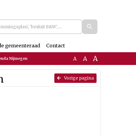
de gemeenteraad
Contact
A
A
A
genda Nijmegen
n
Vorige pagina