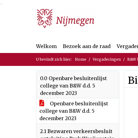
Ga naar de inhoud van deze pagina
Ga naar het zoeken
Ga naar het menu
Welkom
Bezoek aan de raad
Vergade
U bevindt zich hier:
Home
Vergaderingen
B&W B
Bi
0.0 Openbare besluitenlijst
college van B&W d.d. 5
december 2023
Openbare besluitenlijst
college van B&W d.d. 5
december 2023
2.1 Bezwaren verkeersbesluit