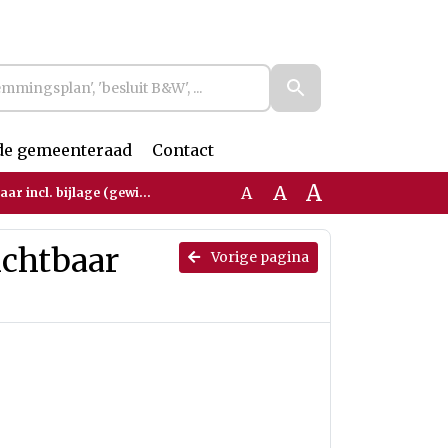
de gemeenteraad
Contact
A
A
A
 bijlage (gewijzigde versie)
ichtbaar
Vorige pagina