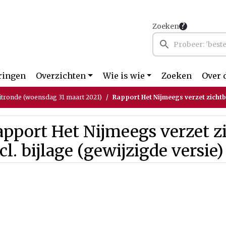
Zoeken
ringen
Overzichten
Wie is wie
Zoeken
Over 
itronde (woensdag 31 maart 2021)
Rapport Het Nijmeegs verzet zichtbaar incl.
pport Het Nijmeegs verzet z
cl. bijlage (gewijzigde versie)