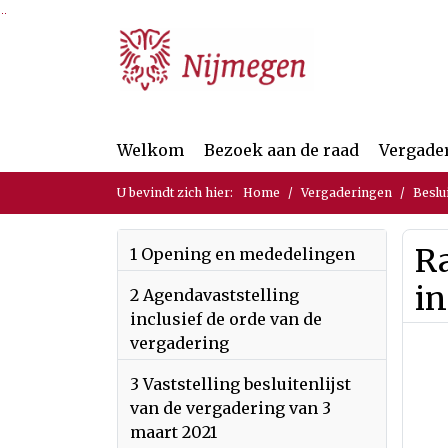
Ga naar de inhoud van deze pagina
Ga naar het zoeken
Ga naar het menu
Welkom
Bezoek aan de raad
Vergade
U bevindt zich hier:
Home
Vergaderingen
Beslu
Ra
1 Opening en mededelingen
in
2 Agendavaststelling
inclusief de orde van de
vergadering
3 Vaststelling besluitenlijst
van de vergadering van 3
maart 2021