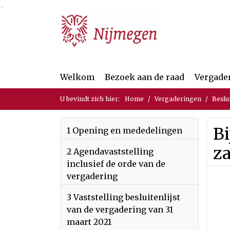
Ga naar de inhoud van deze pagina
Ga naar het zoeken
Ga naar het menu
Welkom
Bezoek aan de raad
Vergade
U bevindt zich hier:
Home
Vergaderingen
Beslu
Bi
1 Opening en mededelingen
z
2 Agendavaststelling
inclusief de orde van de
vergadering
3 Vaststelling besluitenlijst
van de vergadering van 31
maart 2021