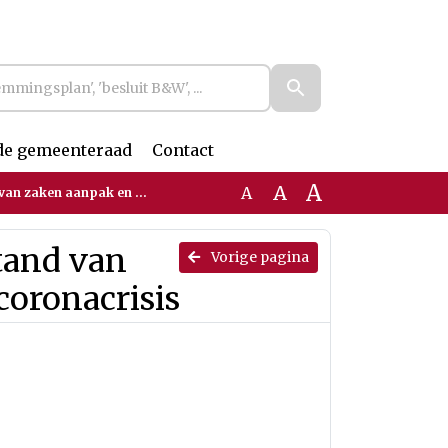
de gemeenteraad
Contact
A
A
A
pak en maatregelen coronacrisis
Stand van
Vorige pagina
oronacrisis