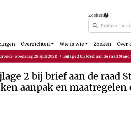
Zoeken
ringen
Overzichten
Wie is wie
Zoeken
Over 
itronde (woensdag 28 april 2021)
Bijlage 2 bij brief aan de raad Stand van zaken aan
jlage 2 bij brief aan de raad 
aken aanpak en maatregelen c