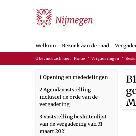
Ga naar de inhoud van deze pagina
Ga naar het zoeken
Ga naar het menu
Welkom
Bezoek aan de raad
Vergade
U bevindt zich hier:
Home
Vergaderingen
Beslu
B1
1 Opening en mededelingen
g
2 Agendavaststelling
inclusief de orde van de
M
vergadering
3 Vaststelling besluitenlijst
van de vergadering van 31
maart 2021