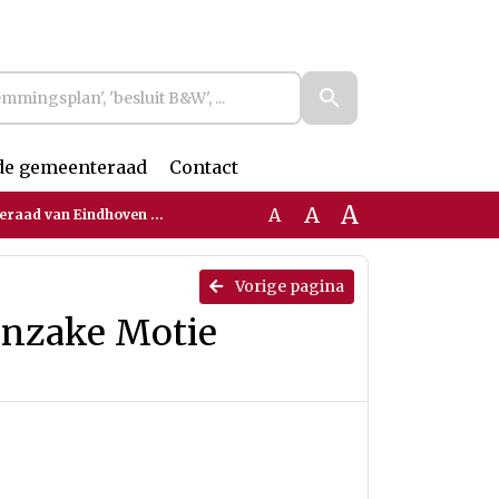
de gemeenteraad
Contact
A
A
A
ake Motie Minimum loon naar 14 euro
Vorige pagina
inzake Motie