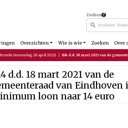
Zoeken
ringen
Overzichten
Wie is wie
Zoeken
Over 
itronde (woensdag 28 april 2021)
B14 d.d. 18 mart 2021 van de gemeenteraad van Eindhoven inz
4 d.d. 18 mart 2021 van de
emeenteraad van Eindhoven 
inimum loon naar 14 euro