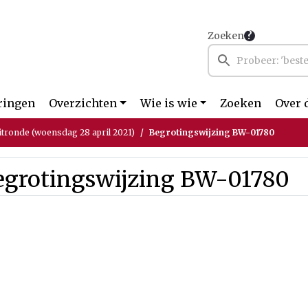
Zoeken
ringen
Overzichten
Wie is wie
Zoeken
Over 
itronde (woensdag 28 april 2021)
Begrotingswijzing BW-01780
egrotingswijzing BW-01780