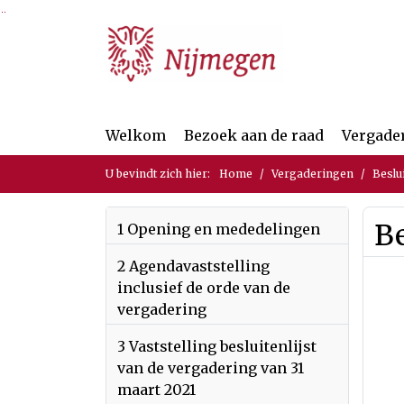
Ga naar de inhoud van deze pagina
Ga naar het zoeken
Ga naar het menu
Welkom
Bezoek aan de raad
Vergade
U bevindt zich hier:
Home
Vergaderingen
Beslu
B
1 Opening en mededelingen
2 Agendavaststelling
inclusief de orde van de
vergadering
3 Vaststelling besluitenlijst
van de vergadering van 31
maart 2021