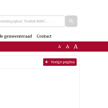
de gemeenteraad
Contact
A
A
A
Vorige pagina