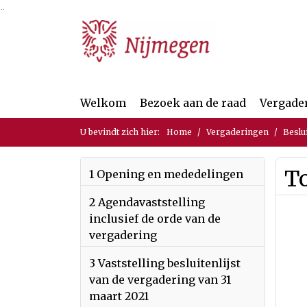
Ga naar de inhoud van deze pagina
Ga naar het zoeken
Ga naar het menu
Welkom
Bezoek aan de raad
Vergade
U bevindt zich hier:
Home
Vergaderingen
Beslu
To
1 Opening en mededelingen
2 Agendavaststelling
inclusief de orde van de
vergadering
3 Vaststelling besluitenlijst
van de vergadering van 31
maart 2021