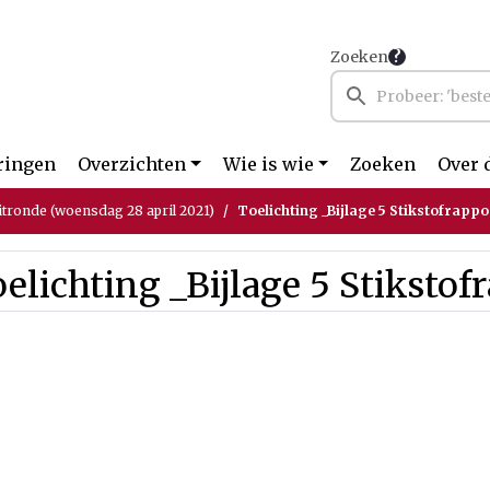
Zoeken
ringen
Overzichten
Wie is wie
Zoeken
Over 
itronde (woensdag 28 april 2021)
Toelichting _Bijlage 5 Stikstofrappo
elichting _Bijlage 5 Stikstof