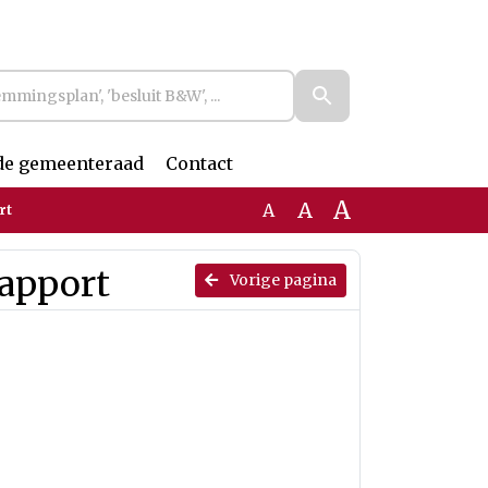
de gemeenteraad
Contact
A
A
A
rt
rapport
Vorige pagina