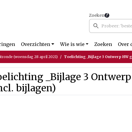
Zoeken
ringen
Overzichten
Wie is wie
Zoeken
Over 
itronde (woensdag 28 april 2021)
Toelichting _Bijlage 3 Ontwerp HW ge
elichting _Bijlage 3 Ontwer
ncl. bijlagen)