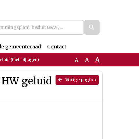
de gemeenteraad
Contact
A
A
A
luid (incl. bijlagen)
p HW geluid
Vorige pagina