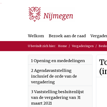
Ga naar de inhoud van deze pagina
Ga naar het zoeken
Ga naar het menu
Welkom
Bezoek aan de raad
Vergade
U bevindt zich hier:
Home
Vergaderingen
Beslu
To
1 Opening en mededelingen
(i
2 Agendavaststelling
inclusief de orde van de
vergadering
3 Vaststelling besluitenlijst
van de vergadering van 31
maart 2021