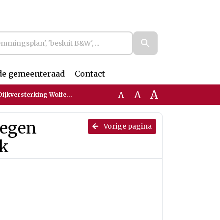
de gemeenteraad
Contact
A
A
A
ersterking Wolferen-Sprok
megen
Vorige pagina
ok