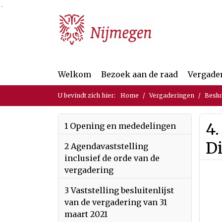
Ga naar de inhoud van deze pagina
Ga naar het zoeken
Ga naar het menu
Welkom
Bezoek aan de raad
Vergade
U bevindt zich hier:
Home
Vergaderingen
Beslu
4.
1 Opening en mededelingen
D
2 Agendavaststelling
inclusief de orde van de
vergadering
3 Vaststelling besluitenlijst
van de vergadering van 31
maart 2021