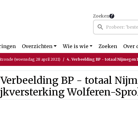
Zoeken
ringen
Overzichten
Wie is wie
Zoeken
Over 
itronde (woensdag 28 april 2021)
4. Verbeelding BP - totaal Nijmegen Dijkv
 Verbeelding BP - totaal Nij
ijkversterking Wolferen-Spr