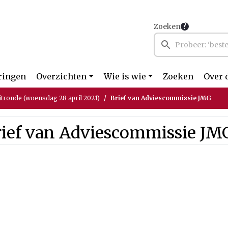
Zoeken
ringen
Overzichten
Wie is wie
Zoeken
Over 
itronde (woensdag 28 april 2021)
Brief van Adviescommissie JMG
rief van Adviescommissie JM