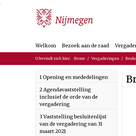
Ga naar de inhoud van deze pagina
Ga naar het zoeken
Ga naar het menu
Welkom
Bezoek aan de raad
Vergade
U bevindt zich hier:
Home
Vergaderingen
Beslu
B
1 Opening en mededelingen
2 Agendavaststelling
inclusief de orde van de
vergadering
3 Vaststelling besluitenlijst
van de vergadering van 31
maart 2021