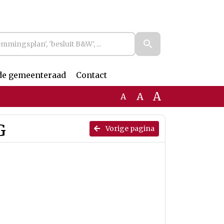
de gemeenteraad
Contact
A
A
A
G
Vorige pagina