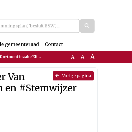
de gemeenteraad
Contact
A
A
A
e Klimaatalarm en #Stemwijzer
er Van
Vorige pagina
m en #Stemwijzer