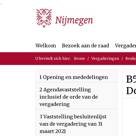
Ga naar de inhoud van deze pagina
Ga naar het zoeken
Ga naar het menu
Welkom
Bezoek aan de raad
Vergade
U bevindt zich hier:
Home
Vergaderingen
Beslu
B5
1 Opening en mededelingen
D
2 Agendavaststelling
inclusief de orde van de
vergadering
3 Vaststelling besluitenlijst
van de vergadering van 31
maart 2021