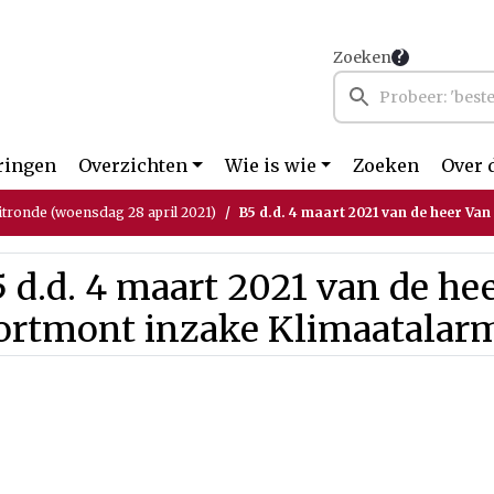
Zoeken
ringen
Overzichten
Wie is wie
Zoeken
Over 
itronde (woensdag 28 april 2021)
B5 d.d. 4 maart 2021 van de heer Van Dortmont inzak
 d.d. 4 maart 2021 van de he
ortmont inzake Klimaatalar