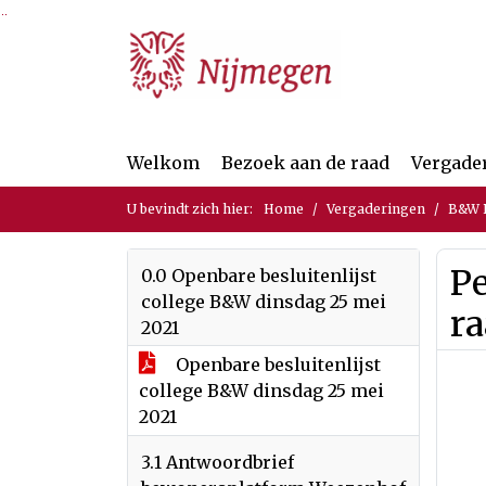
Ga naar de inhoud van deze pagina
Ga naar het zoeken
Ga naar het menu
Welkom
Bezoek aan de raad
Vergade
U bevindt zich hier:
Home
Vergaderingen
B&W B
Pe
0.0 Openbare besluitenlijst
college B&W dinsdag 25 mei
ra
2021
Openbare besluitenlijst
college B&W dinsdag 25 mei
2021
3.1 Antwoordbrief