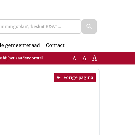
de gemeenteraad
Contact
A
A
A
e bij het raadsvoorstel
Vorige pagina