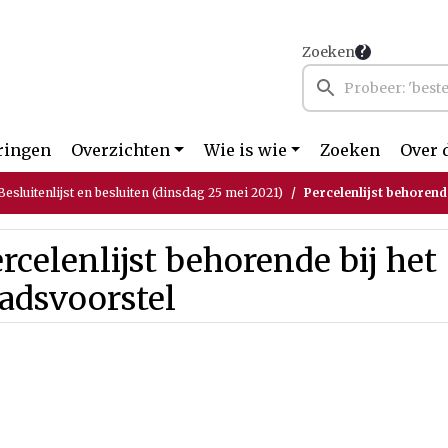
Zoeken
ringen
Overzichten
Wie is wie
Zoeken
Over 
esluitenlijst en besluiten (dinsdag 25 mei 2021)
Percelenlijst behorend
rcelenlijst behorende bij het
adsvoorstel