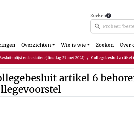
Zoeken
ringen
Overzichten
Wie is wie
Zoeken
Over 
esluitenlijst en besluiten (dinsdag 25 mei 2021)
Collegebesluit artikel 
llegebesluit artikel 6 behore
llegevoorstel