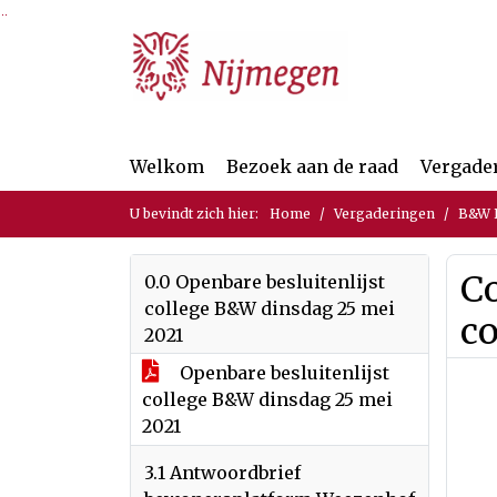
Ga naar de inhoud van deze pagina
Ga naar het zoeken
Ga naar het menu
Welkom
Bezoek aan de raad
Vergade
U bevindt zich hier:
Home
Vergaderingen
B&W B
Co
0.0 Openbare besluitenlijst
college B&W dinsdag 25 mei
co
2021
Openbare besluitenlijst
college B&W dinsdag 25 mei
2021
3.1 Antwoordbrief