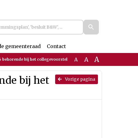
de gemeenteraad
Contact
A
A
A
6 behorende bij het collegevoorstel
nde bij het
Vorige pagina