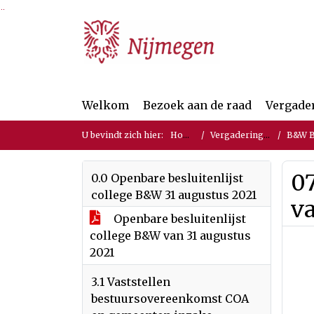
Ga naar de inhoud van deze pagina
Ga naar het zoeken
Ga naar het menu
Welkom
Bezoek aan de raad
Vergade
U bevindt zich hier:
Home
Vergaderingen
B&W Bes
07
0.0 Openbare besluitenlijst
college B&W 31 augustus 2021
va
Openbare besluitenlijst
college B&W van 31 augustus
2021
3.1 Vaststellen
bestuursovereenkomst COA