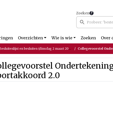
Zoeken
ringen
Overzichten
Wie is wie
Zoeken
Over 
sluitenlijst en besluiten (dinsdag 2 maart 2021)
Collegevoorstel Onder
ollegevoorstel Ondertekening
portakkoord 2.0