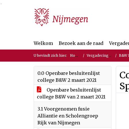
Ga naar de inhoud van deze pagina
Ga naar het zoeken
Ga naar het menu
Welkom
Bezoek aan de raad
Vergade
U bevindt zich hier:
Home
Vergaderingen
B&W Be
C
0.0 Openbare besluitenlijst
college B&W 2 maart 2021
S
Openbare besluitenlijst
college B&W van 2 maart 2021
3.1 Voorgenomen fusie
Alliantie en Scholengroep
Rijk van Nijmegen