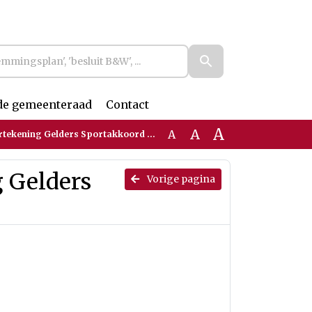
de gemeenteraad
Contact
A
A
A
tekening Gelders Sportakkoord 2.0
 Gelders
Vorige pagina