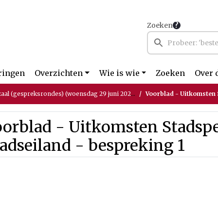
Zoeken
ringen
Overzichten
Wie is wie
Zoeken
Over 
aal (gespreksrondes) (woensdag 29 juni 2022)
Voorblad - Uitkomsten Stad
orblad - Uitkomsten Stadspe
adseiland - bespreking 1