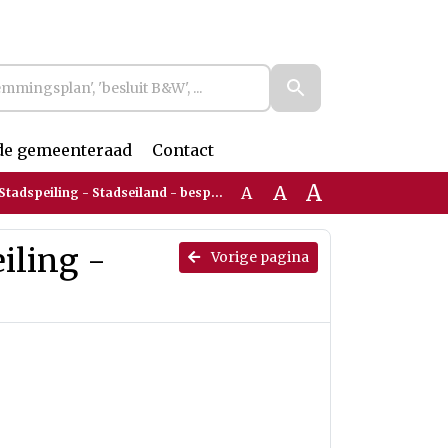
de gemeenteraad
Contact
A
A
A
speiling - Stadseiland - bespreking 1
iling -
Vorige pagina