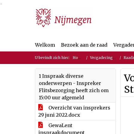
Ga naar de inhoud van deze pagina
Ga naar het zoeken
Ga naar het menu
Welkom
Bezoek aan de raad
Vergade
U bevindt zich hier:
Home
Vergaderingen
Raadz
Vo
1 Inspraak diverse
onderwerpen - Inspreker
St
Flitsbezorging heeft zich om
15:00 uur afgemeld
Overzicht van insprekers
29 juni 2022.docx
GewaLent
inspraakdocument