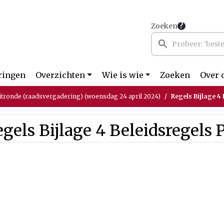
Zoeken
ringen
Overzichten
Wie is wie
Zoeken
Over 
itronde (raadsvergadering) (woensdag 24 april 2024)
Regels Bijlage 4
gels Bijlage 4 Beleidsregels 