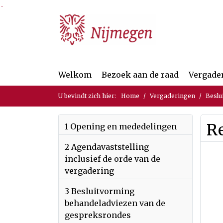
Ga naar de inhoud van deze pagina
Ga naar het zoeken
Ga naar het menu
Welkom
Bezoek aan de raad
Vergade
U bevindt zich hier:
Home
Vergaderingen
Beslu
Re
1 Opening en mededelingen
2 Agendavaststelling
inclusief de orde van de
vergadering
3 Besluitvorming
behandeladviezen van de
gespreksrondes