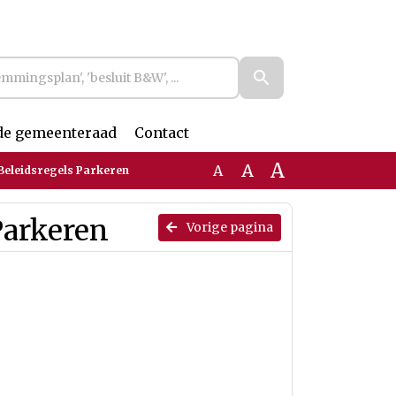
de gemeenteraad
Contact
A
A
A
 Beleidsregels Parkeren
Parkeren
Vorige pagina