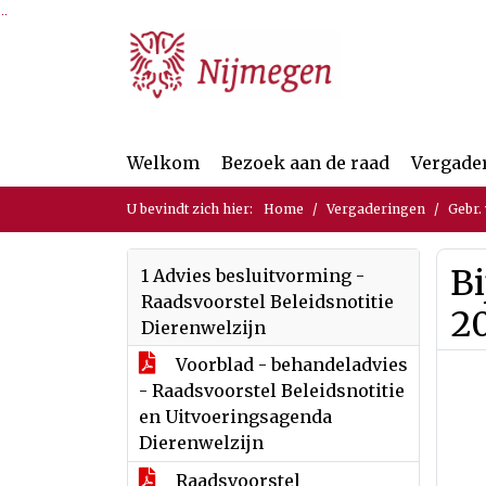
Ga naar de inhoud van deze pagina
Ga naar het zoeken
Ga naar het menu
Welkom
Bezoek aan de raad
Vergade
U bevindt zich hier:
Home
Vergaderingen
Gebr.
Bi
1 Advies besluitvorming -
Raadsvoorstel Beleidsnotitie
2
Dierenwelzijn
Voorblad - behandeladvies
- Raadsvoorstel Beleidsnotitie
en Uitvoeringsagenda
Dierenwelzijn
Raadsvoorstel