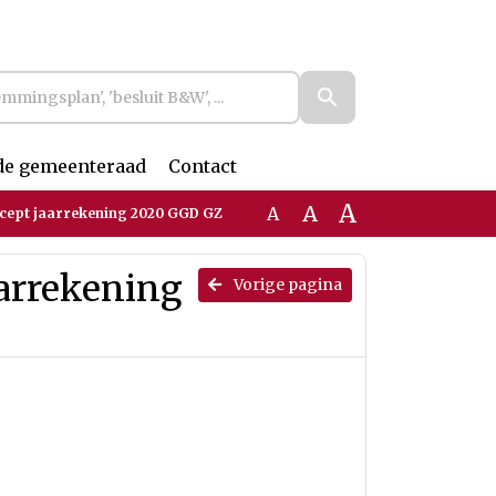
de gemeenteraad
Contact
A
A
A
oncept jaarrekening 2020 GGD GZ
aarrekening
Vorige pagina