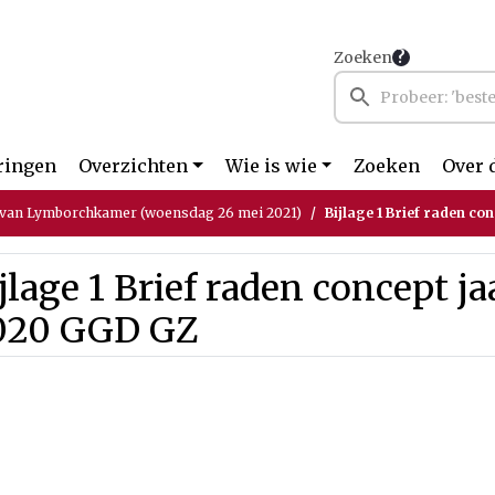
Zoeken
ringen
Overzichten
Wie is wie
Zoeken
Over 
 van Lymborchkamer (woensdag 26 mei 2021)
Bijlage 1 Brief raden c
jlage 1 Brief raden concept j
020 GGD GZ