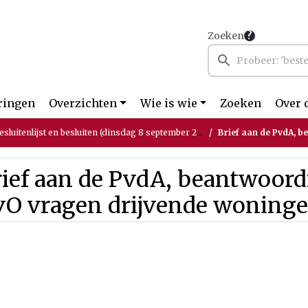
Zoeken
ringen
Overzichten
Wie is wie
Zoeken
Over 
luitenlijst en besluiten (dinsdag 8 september 2020)
Brief aan de PvdA, beantwo
ief aan de PvdA, beantwoord
vO vragen drijvende woning