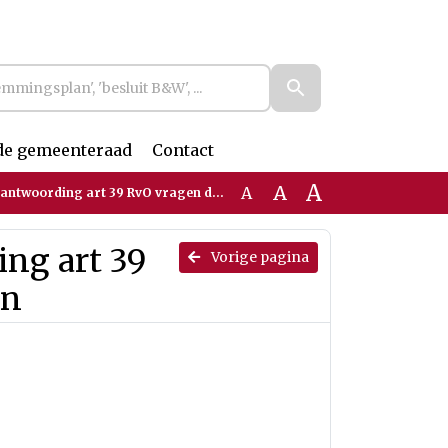
de gemeenteraad
Contact
A
A
A
ording art 39 RvO vragen drijvende woningen
ing art 39
Vorige pagina
en