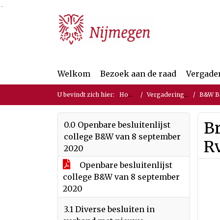
Ga naar de inhoud van deze pagina
Ga naar het zoeken
Ga naar het menu
Welkom
Bezoek aan de raad
Vergade
U bevindt zich hier:
Home
Vergaderingen
B&W Bes
Br
0.0 Openbare besluitenlijst
college B&W van 8 september
R
2020
Openbare besluitenlijst
college B&W van 8 september
2020
3.1 Diverse besluiten in