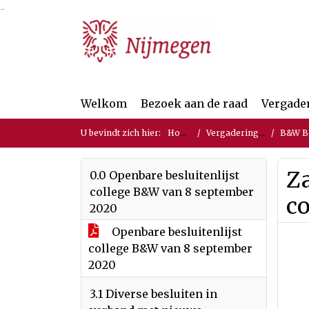
Ga naar de inhoud van deze pagina
Ga naar het zoeken
Ga naar het menu
Welkom
Bezoek aan de raad
Vergade
U bevindt zich hier:
Home
Vergaderingen
B&W Bes
Za
0.0 Openbare besluitenlijst
college B&W van 8 september
co
2020
Openbare besluitenlijst
college B&W van 8 september
2020
3.1 Diverse besluiten in