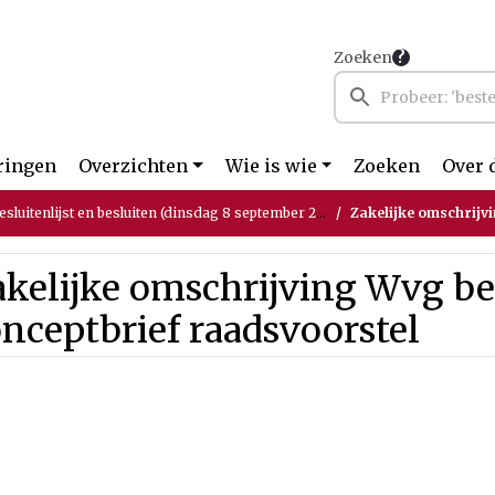
Zoeken
ringen
Overzichten
Wie is wie
Zoeken
Over 
luitenlijst en besluiten (dinsdag 8 september 2020)
Zakelijke omschrijving Wv
kelijke omschrijving Wvg be
nceptbrief raadsvoorstel