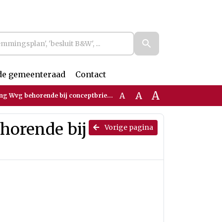
de gemeenteraad
Contact
A
A
A
g behorende bij conceptbrief raadsvoorstel
horende bij
Vorige pagina