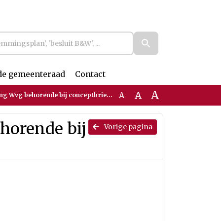
de gemeenteraad
Contact
A
A
A
g behorende bij conceptbrief raadsvoorstel
horende bij
Vorige pagina