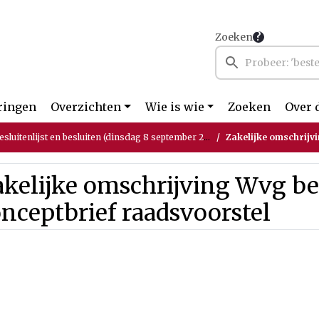
Zoeken
ringen
Overzichten
Wie is wie
Zoeken
Over 
luitenlijst en besluiten (dinsdag 8 september 2020)
Zakelijke omschrijving Wv
kelijke omschrijving Wvg be
nceptbrief raadsvoorstel