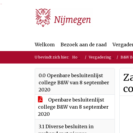
Ga naar de inhoud van deze pagina
Ga naar het zoeken
Ga naar het menu
Welkom
Bezoek aan de raad
Vergade
U bevindt zich hier:
Home
Vergaderingen
B&W Bes
Za
0.0 Openbare besluitenlijst
college B&W van 8 september
co
2020
Openbare besluitenlijst
college B&W van 8 september
2020
3.1 Diverse besluiten in