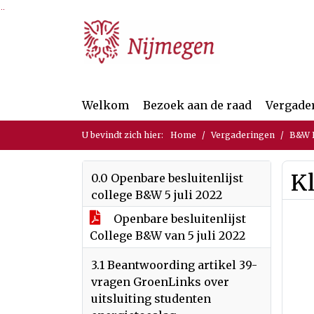
Ga naar de inhoud van deze pagina
Ga naar het zoeken
Ga naar het menu
Welkom
Bezoek aan de raad
Vergade
U bevindt zich hier:
Home
Vergaderingen
B&W Be
K
0.0 Openbare besluitenlijst
college B&W 5 juli 2022
Openbare besluitenlijst
College B&W van 5 juli 2022
3.1 Beantwoording artikel 39-
vragen GroenLinks over
uitsluiting studenten