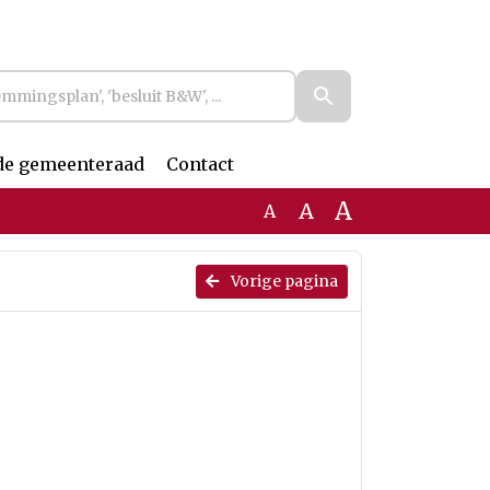
de gemeenteraad
Contact
A
A
A
Vorige pagina