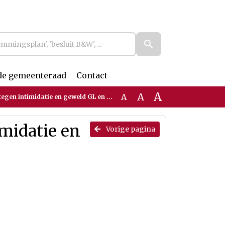
de gemeenteraad
Contact
A
A
A
gen intimidatie en geweld GL en PvdA
midatie en
Vorige pagina