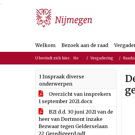
Ga naar de inhoud van deze pagina
Ga naar het zoeken
Ga naar het menu
Welkom
Bezoek aan de raad
Vergade
U bevindt zich hier:
Home
Vergaderingen
Raadza
De
1 Inspraak diverse
onderwerpen
g
Overzicht van insprekers
1 september 2021.docx
B21 d.d. 30 juni 2021 van de
heer van Dortmont inzake
Bezwaar tegen Gelderselaan
22_Geredigeerd.pdf