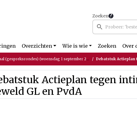
Zoeken
ringen
Overzichten
Wie is wie
Zoeken
Over 
al (gespreksrondes) (woensdag 1 september 2021)
Debatstuk Actieplan te
batstuk Actieplan tegen inti
eweld GL en PvdA