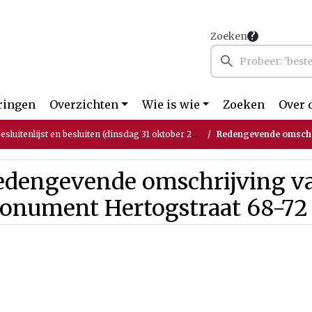
Zoeken
ringen
Overzichten
Wie is wie
Zoeken
Over 
luitenlijst en besluiten (dinsdag 31 oktober 2023)
Redengevende omschrijvi
edengevende omschrijving v
onument Hertogstraat 68-72