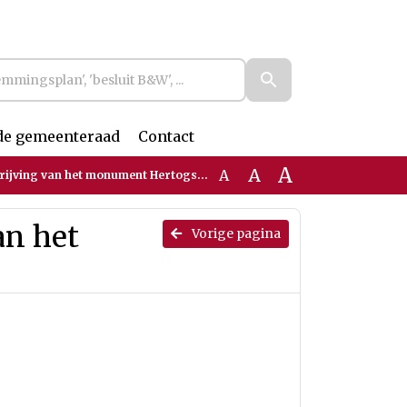
de gemeenteraad
Contact
A
A
A
ng van het monument Hertogstraat 68-72
an het
Vorige pagina