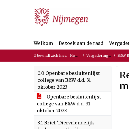
Ga naar de inhoud van deze pagina
Ga naar het zoeken
Ga naar het menu
Welkom
Bezoek aan de raad
Vergade
U bevindt zich hier:
Home
Vergaderingen
B&W Bes
R
0.0 Openbare besluitenlijst
college van B&W d.d. 31
m
oktober 2023
Openbare besluitenlijst
college van B&W d.d. 31
oktober 2023
3.1 Brief ‘Diervriendelijk