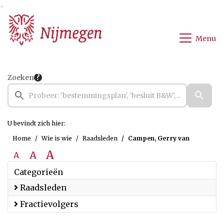
Ga naar de inhoud van deze pagina
Ga naar het zoeken
Ga naar het menu
Menu
Zoeken
U bevindt zich hier:
Home
Wie is wie
Raadsleden
Campen, Gerry van
A
A
A
Categorieën
Raadsleden
Fractievolgers