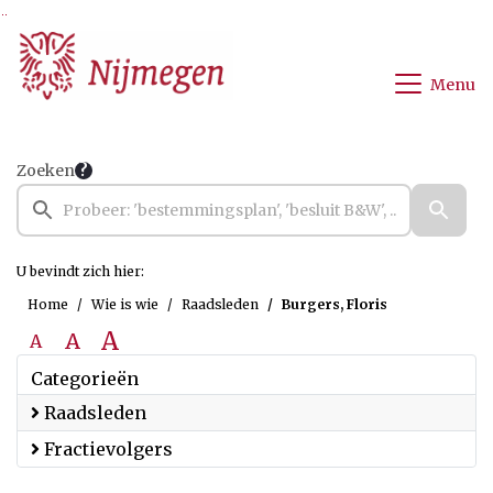
Ga naar de inhoud van deze pagina
Ga naar het zoeken
Ga naar het menu
Menu
Zoeken
U bevindt zich hier:
Home
Wie is wie
Raadsleden
Burgers, Floris
A
A
A
Categorieën
Raadsleden
Fractievolgers