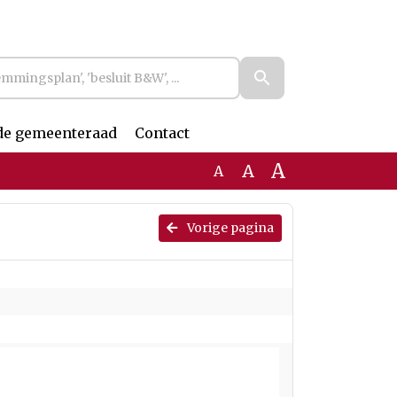
de gemeenteraad
Contact
A
A
A
Vorige pagina