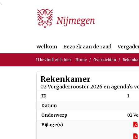
Ga naar de inhoud van deze pagina
Ga naar het zoeken
Ga naar het menu
Welkom
Bezoek aan de raad
Vergade
U bevindt zich hier:
Home
Overzichten
Rekenk
Rekenkamer
02 Vergaderrooster 2026 en agenda's 
ID
1
Datum
Onderwerp
02 V
Bijlage(s)