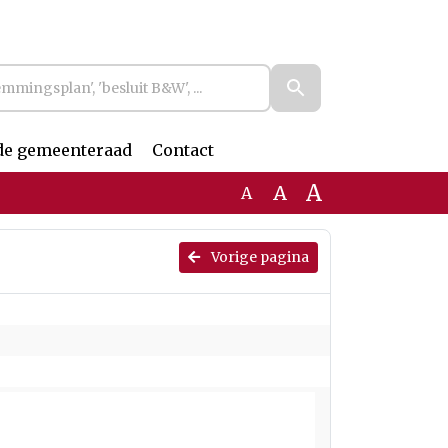
de gemeenteraad
Contact
A
A
A
Vorige pagina