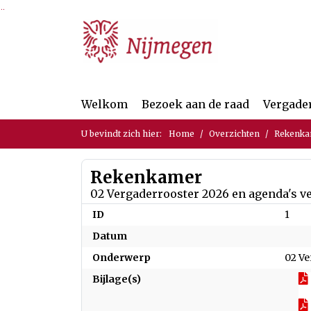
Ga naar de inhoud van deze pagina
Ga naar het zoeken
Ga naar het menu
Welkom
Bezoek aan de raad
Vergade
U bevindt zich hier:
Home
Overzichten
Rekenk
Rekenkamer
02 Vergaderrooster 2026 en agenda's 
ID
1
Datum
Onderwerp
02 V
Bijlage(s)