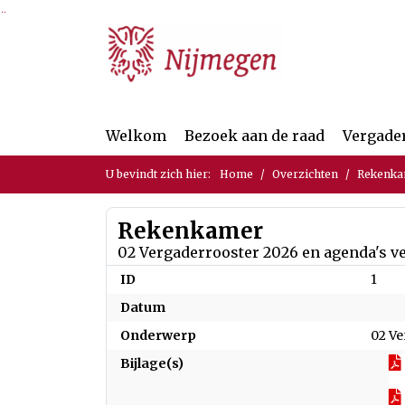
Ga naar de inhoud van deze pagina
Ga naar het zoeken
Ga naar het menu
Welkom
Bezoek aan de raad
Vergade
U bevindt zich hier:
Home
Overzichten
Rekenk
Rekenkamer
02 Vergaderrooster 2026 en agenda's 
ID
1
Datum
Onderwerp
02 V
Bijlage(s)