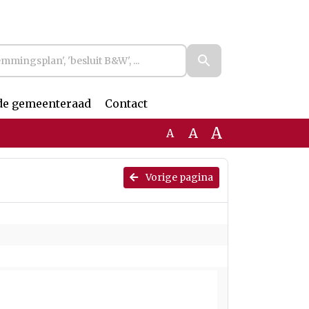
de gemeenteraad
Contact
A
A
A
Vorige pagina