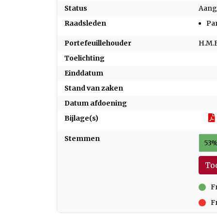
Status
Aan
Raadsleden
Par
Portefeuillehouder
H.M.F
Toelichting
Einddatum
Stand van zaken
Datum afdoening
Bijlage(s)
Stemmen
53%
To
F
voor
F
tege