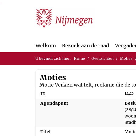
Ga naar de inhoud van deze pagina
Ga naar het zoeken
Ga naar het menu
Welkom
Bezoek aan de raad
Vergade
U bevindt zich hier:
Home
Overzichten
Moties
Moties
Motie Verken wat telt, reclame die de 
ID
1442
Agendapunt
Besl
(28/2
woens
Stadh
Titel
Motie