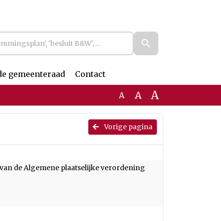
de gemeenteraad
Contact
A
A
A
Vorige pagina
g van de Algemene plaatselijke verordening