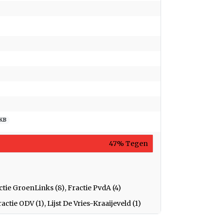
 KB
47% Tegen
actie GroenLinks (8), Fractie PvdA (4)
actie ODV (1), Lijst De Vries-Kraaijeveld (1)