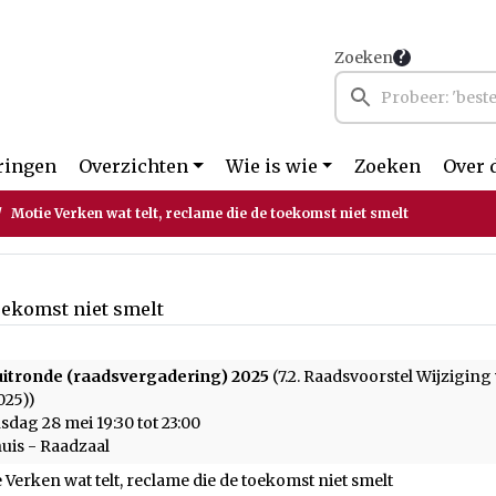
Zoeken
ringen
Overzichten
Wie is wie
Zoeken
Over 
Motie Verken wat telt, reclame die de toekomst niet smelt
toekomst niet smelt
uitronde (raadsvergadering) 2025
(7.2. Raadsvoorstel Wijzigin
025))
dag 28 mei 19:30 tot 23:00
uis - Raadzaal
 Verken wat telt, reclame die de toekomst niet smelt