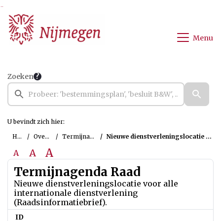
Ga naar de inhoud van deze pagina
Ga naar het zoeken
Ga naar het menu
Menu
Zoeken
U bevindt zich hier:
Home
Overzichten
Termijnagenda Raad
Nieuwe dienstverleningslocatie voor alle internationale dienstverlening (Raadsinformatiebrief).
A
A
A
Termijnagenda Raad
Nieuwe dienstverleningslocatie voor alle
internationale dienstverlening
(Raadsinformatiebrief).
ID