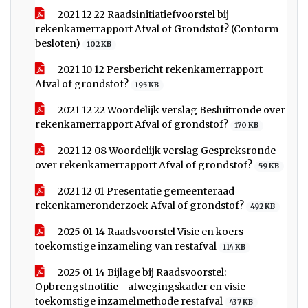
2021 12 22 Raadsinitiatiefvoorstel bij
rekenkamerrapport Afval of Grondstof? (Conform
besloten)
102 KB
2021 10 12 Persbericht rekenkamerrapport
Afval of grondstof?
195 KB
2021 12 22 Woordelijk verslag Besluitronde over
rekenkamerrapport Afval of grondstof?
170 KB
2021 12 08 Woordelijk verslag Gespreksronde
over rekenkamerrapport Afval of grondstof?
59 KB
2021 12 01 Presentatie gemeenteraad
rekenkameronderzoek Afval of grondstof?
492 KB
2025 01 14 Raadsvoorstel Visie en koers
toekomstige inzameling van restafval
114 KB
2025 01 14 Bijlage bij Raadsvoorstel:
Opbrengstnotitie - afwegingskader en visie
toekomstige inzamelmethode restafval
437 KB