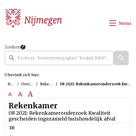
Ga naar de inhoud van deze pagina
Ga naar het zoeken
Ga naar het menu
Menu
Zoeken
U bevindt zich hier:
Home
Overzichten
Rekenkamer
08 2021: Rekenkameronderzoek Kwaliteit gescheiden ingezameld huishoudelijk afval
A
A
A
Rekenkamer
08 2021: Rekenkameronderzoek Kwaliteit
gescheiden ingezameld huishoudelijk afval
ID