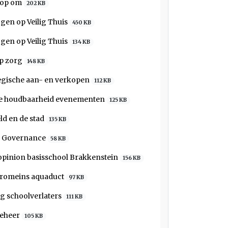
nop om
202 KB
gen op Veilig Thuis
450 KB
gen op Veilig Thuis
134 KB
op zorg
148 KB
gische aan- en verkopen
112 KB
re houdbaarheid evenementen
125 KB
d en de stad
135 KB
l Governance
58 KB
pinion basisschool Brakkenstein
156 KB
j romeins aquaduct
97 KB
g schoolverlaters
111 KB
beheer
105 KB