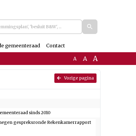
de gemeenteraad
Contact
A
A
A
Vorige pagina
emeenteraad sinds 2010
ijmegen gespreksronde Rekenkamerrapport