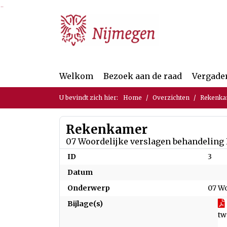
Ga naar de inhoud van deze pagina
Ga naar het zoeken
Ga naar het menu
Welkom
Bezoek aan de raad
Vergade
U bevindt zich hier:
Home
Overzichten
Rekenk
Rekenkamer
07 Woordelijke verslagen behandelin
ID
3
Datum
Onderwerp
07 W
Bijlage(s)
tw