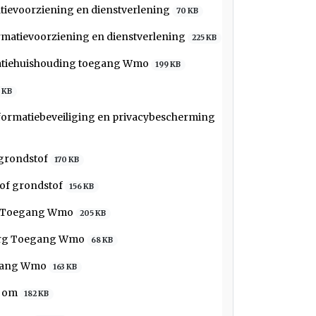
tievoorziening en dienstverlening
70 KB
matievoorziening en dienstverlening
225 KB
matiehuishouding toegang Wmo
199 KB
 KB
ormatiebeveiliging en privacybescherming
 grondstof
170 KB
 of grondstof
156 KB
rg Toegang Wmo
205 KB
zorg Toegang Wmo
68 KB
egang Wmo
163 KB
p om
182 KB