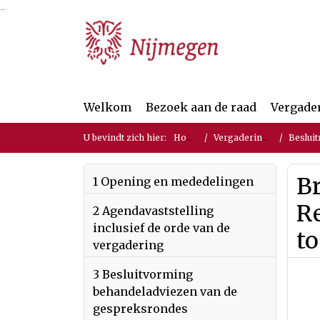
Ga naar de inhoud van deze pagina
Ga naar het zoeken
Ga naar het menu
Welkom
Bezoek aan de raad
Vergade
U bevindt zich hier:
Home
Vergaderingen
Besluit
Br
1 Opening en mededelingen
R
2 Agendavaststelling
inclusief de orde van de
t
vergadering
3 Besluitvorming
behandeladviezen van de
gespreksrondes