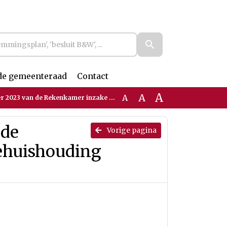
de gemeenteraad
Contact
A
A
A
 Rekenkamer inzake informatiehuishouding toegang tot de Wmo
 de
Vorige pagina
ehuishouding