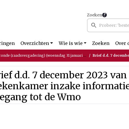
Zoeken
ringen
Overzichten
Wie is wie
Zoeken
Over 
ronde (raadsvergadering) (woensdag 31 januari 2024)
Brief d.d. 7 december 2023 van de
ief d.d. 7 december 2023 van
ekenkamer inzake informati
oegang tot de Wmo