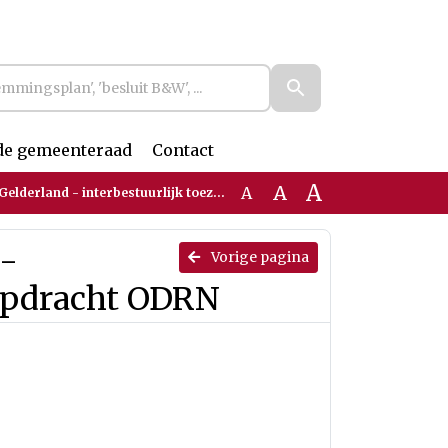
de gemeenteraad
Contact
A
A
A
nd - interbestuurlijk toezicht VTH opdracht ODRN
 -
Vorige pagina
 opdracht ODRN