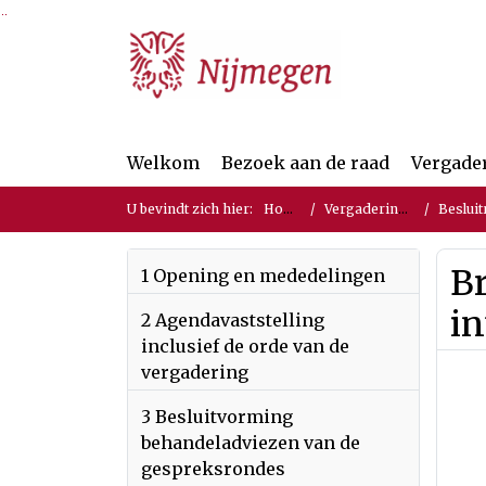
Ga naar de inhoud van deze pagina
Ga naar het zoeken
Ga naar het menu
Welkom
Bezoek aan de raad
Vergade
U bevindt zich hier:
Home
Vergaderingen
Besluit
Br
1 Opening en mededelingen
in
2 Agendavaststelling
inclusief de orde van de
vergadering
3 Besluitvorming
behandeladviezen van de
gespreksrondes