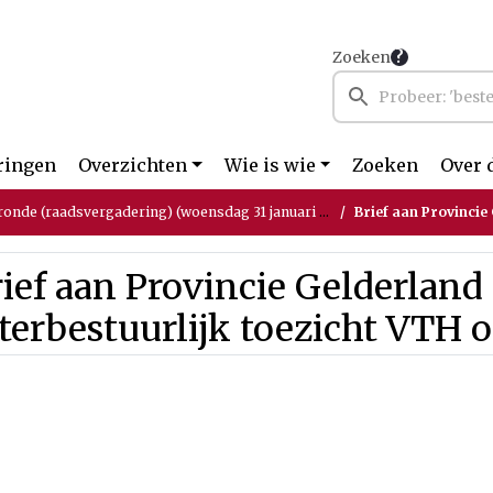
Zoeken
ringen
Overzichten
Wie is wie
Zoeken
Over 
ronde (raadsvergadering) (woensdag 31 januari 2024)
Brief aan Provincie Gelderla
ief aan Provincie Gelderland
terbestuurlijk toezicht VTH