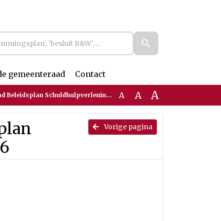
de gemeenteraad
Contact
A
A
A
eleidsplan Schuldhulpverlening 2023-2026
plan
Vorige pagina
26