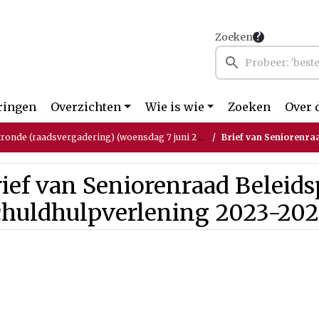
Zoeken
ringen
Overzichten
Wie is wie
Zoeken
Over 
tronde (raadsvergadering) (woensdag 7 juni 2023)
Brief van Seniorenraad B
ief van Seniorenraad Beleids
chuldhulpverlening 2023-20