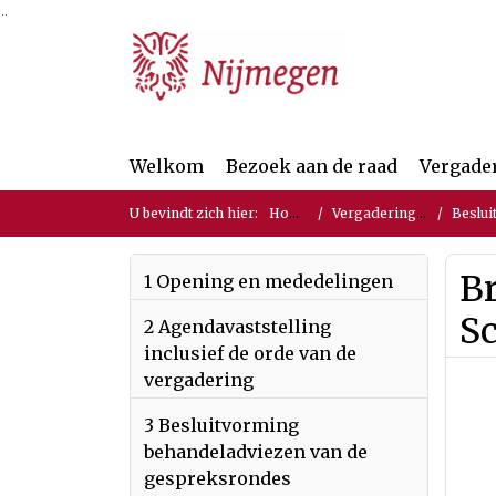
Ga naar de inhoud van deze pagina
Ga naar het zoeken
Ga naar het menu
Welkom
Bezoek aan de raad
Vergade
U bevindt zich hier:
Home
Vergaderingen
Beslui
Br
1 Opening en mededelingen
S
2 Agendavaststelling
inclusief de orde van de
vergadering
3 Besluitvorming
behandeladviezen van de
gespreksrondes